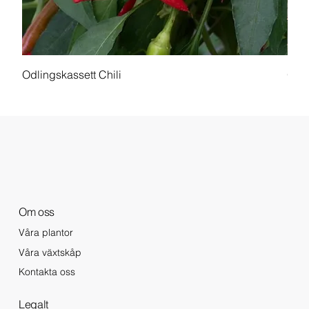
Odlingskassett Chili
Odli
Om oss
Våra plantor
Våra växtskåp
Kontakta oss
Legalt