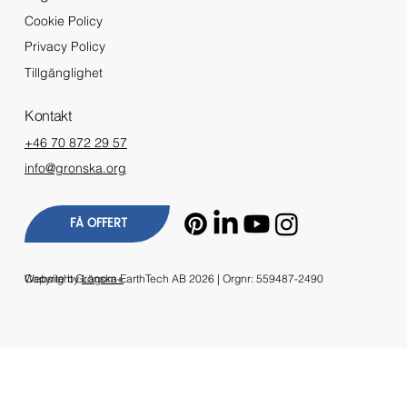
Cookie Policy
Privacy Policy
Tillgänglighet
Kontakt
+46 70 872 29 57
info@gronska.org
FÅ OFFERT
Copyright Grönska EarthTech AB 2026 | Orgnr: 559487-2490
Website by
Lagom+