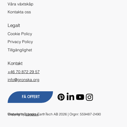
Våra växtskåp
Kontakta oss
Legalt
Cookie Policy
Privacy Policy
Tillgänglighet
Kontakt
+46 70 872 29 57
info@gronska.org
FÅ OFFERT
Copyright Grönska EarthTech AB 2026 | Orgnr: 559487-2490
Website by
Lagom+