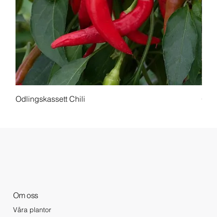
Odlingskassett Chili
Odli
Om oss
Våra plantor